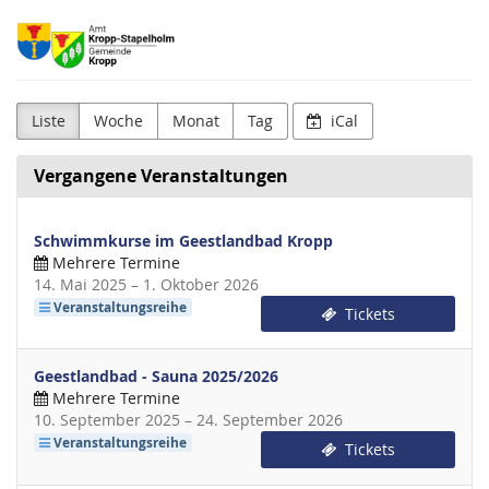
Zum
Amt
Haupt-
Inhalt
Kropp-
springen
Stapelholm
Liste
Woche
Monat
Tag
iCal
Vergangene Veranstaltungen
Schwimmkurse im Geestlandbad Kropp
Mehrere Termine
bis
14. Mai 2025
–
1. Oktober 2026
Veranstaltungsreihe
Tickets
Geestlandbad - Sauna 2025/2026
Mehrere Termine
bis
10. September 2025
–
24. September 2026
Veranstaltungsreihe
Tickets